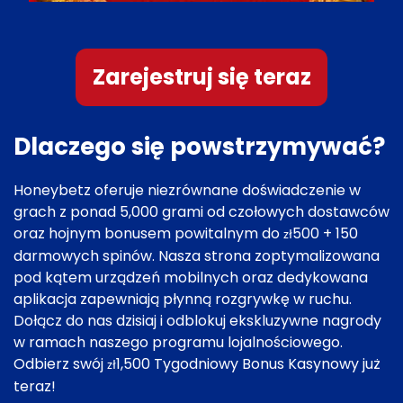
Zarejestruj się teraz
Dlaczego się powstrzymywać?
Honeybetz oferuje niezrównane doświadczenie w
grach z ponad 5,000 grami od czołowych dostawców
oraz hojnym bonusem powitalnym do
500 + 150
zł
darmowych spinów. Nasza strona zoptymalizowana
pod kątem urządzeń mobilnych oraz dedykowana
aplikacja zapewniają płynną rozgrywkę w ruchu.
Dołącz do nas dzisiaj i odblokuj ekskluzywne nagrody
w ramach naszego programu lojalnościowego.
Odbierz swój
1,500 Tygodniowy Bonus Kasynowy już
zł
teraz!