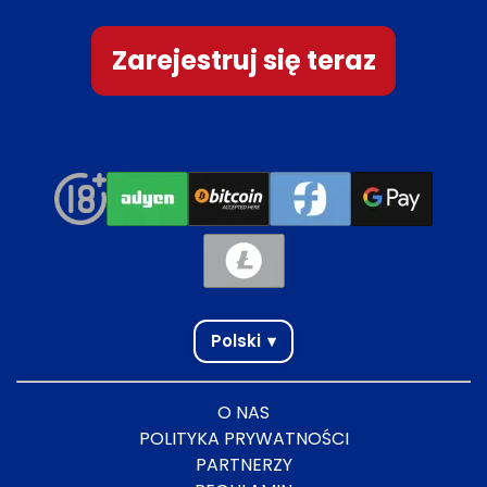
Zarejestruj się teraz
Polski
▾
O NAS
POLITYKA PRYWATNOŚCI
PARTNERZY