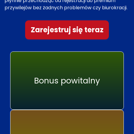
płynnie przechodząc od rejestracji do premium
przywilejów bez żadnych problemów czy biurokracji.
Zarejestruj się teraz
Bonus powitalny