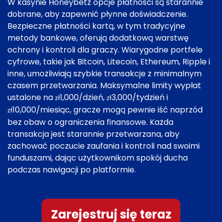
W kasynie Honeybetz opcje płatności są starannie
dobrane, aby zapewnić płynne doświadczenie.
Bezpieczne płatności kartą, w tym tradycyjne
metody bankowe, oferują dodatkową warstwę
ochrony i kontroli dla graczy. Wiarygodne portfele
cyfrowe, takie jak Bitcoin, Litecoin, Ethereum, Ripple i
inne, umożliwiają szybkie transakcje z minimalnym
czasem przetwarzania. Maksymalne limity wypłat
ustalone na
1,000/dzień,
3,000/tydzień i
zł
zł
10,000/miesiąc, gracze mogą pewnie iść naprzód
zł
bez obaw o ograniczenia finansowe. Każda
transakcja jest starannie przetwarzana, aby
zachować poczucie zaufania i kontroli nad swoimi
funduszami, dając użytkownikom spokój ducha
podczas nawigacji po platformie.
Zarejestruj się teraz