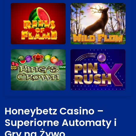
Honeybetz Casino –
Superiorne Automaty i
Gry na Żywo