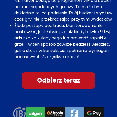
lub nawet dostęp do programów VIP dla swoich
najbardziej oddanych graczy. To może być
dokładnie to, co podniesie Twój budżet i wydłuży
czas gry, nie przekraczając przy tym wydatków.
Śledź postępy bez trudu: Monitorowanie, ile
postawiłeś, jest łatwiejsze niż kiedykolwiek! Użyj
arkusza kalkulacyjnego lub prowadź zapiski w
grze – w ten sposób zawsze będziesz wiedzieć,
gdzie stoisz w kontekście spełniania wymagań
bonusowych. Szczęśliwe granie!
Odbierz teraz