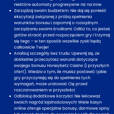
niektóre automaty progresywne niż na inne.
Zarządzaj swoim budżetem: Nie daj się ponieść
ekscytacji związanej z próbą spełnienia
warunków bonusu i zapomnij o rozsądnym
zarządzaniu swoimi środkami. Odłóż to, co jesteś
gotów stracić przed rozpoczęciem gry i trzymaj
się tego – w ten sposób wszelkie zyski będą
całkowicie Twoje!
Analizuj szczegóły bez trudu: Upewnij się, że
dokładnie przeczytasz warunki dotyczące
swojego bonusu Honeybetz Casino (i przyszłych
ofert). Wiedza o tym, ile musisz postawić i jakie
gry przyczyniają się do spełnienia tych
wymagań, może uratować Cię przed
rozczarowaniem w przyszłości.
Odblokuj dodatkowe korzyści: Nie lekceważ
swoich nagród lojalnościowych! Wiele kasyn
online oferuje specjalne bonusy, darmowe spiny