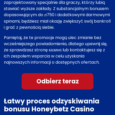
zaprojektowany specjalnie dla graczy, którzy lubią
stawiać wyższe zakłady. Z substancjalnym bonusem
dopasowującym do
750 i dodatkowymi darmowymi
zł
spinami, będziesz miał okazję zwiększyć swój bankroll
i grać z pewnością siebie.
Pamiętaj, że te promocje mogą ulec zmianie bez
wcześniejszego powiadomienia, dlatego upewnij się,
że sprawdzasz stronę казино lub kontaktujesz się z
ich zespołem wsparcia w celu uzyskania
najnowszych informacji o dostępnych ofertach.
Odbierz teraz
Łatwy proces odzyskiwania
bonusu Honeybetz Casino