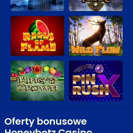
Oferty bonusowe
Honeybetz Casino