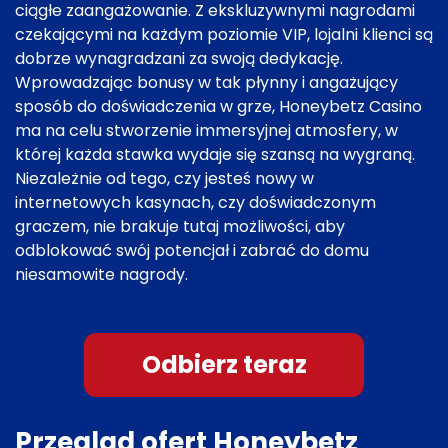
ciągłe zaangażowanie. Z ekskluzywnymi nagrodami
czekającymi na każdym poziomie VIP, lojalni klienci są
dobrze wynagradzani za swoją dedykację.
Wprowadzając bonusy w tak płynny i angażujący
sposób do doświadczenia w grze, Honeybetz Casino
ma na celu stworzenie immersyjnej atmosfery, w
której każda stawka wydaje się szansą na wygraną.
Niezależnie od tego, czy jesteś nowy w
internetowych kasynach, czy doświadczonym
graczem, nie brakuje tutaj możliwości, aby
odblokować swój potencjał i zabrać do domu
niesamowite nagrody.
Odbierz teraz
Przegląd ofert Honeybetz