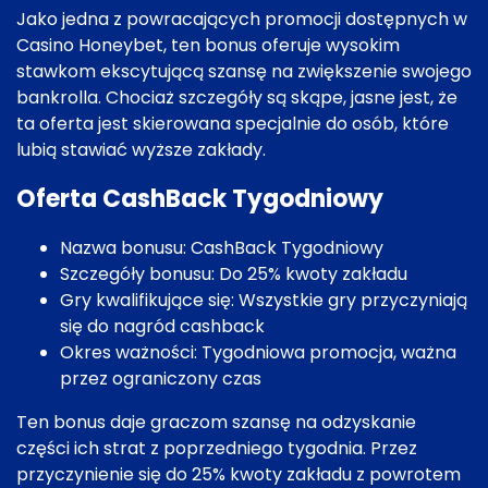
Jako jedna z powracających promocji dostępnych w
Casino Honeybet, ten bonus oferuje wysokim
stawkom ekscytującą szansę na zwiększenie swojego
bankrolla. Chociaż szczegóły są skąpe, jasne jest, że
ta oferta jest skierowana specjalnie do osób, które
lubią stawiać wyższe zakłady.
Oferta CashBack Tygodniowy
Nazwa bonusu: CashBack Tygodniowy
Szczegóły bonusu: Do 25% kwoty zakładu
Gry kwalifikujące się: Wszystkie gry przyczyniają
się do nagród cashback
Okres ważności: Tygodniowa promocja, ważna
przez ograniczony czas
Ten bonus daje graczom szansę na odzyskanie
części ich strat z poprzedniego tygodnia. Przez
przyczynienie się do 25% kwoty zakładu z powrotem