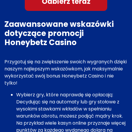
Odbierz teraz
Zaawansowane wskazówki
dotyczące promocji
Honeybetz Casino
Przygotuj się na zwiększenie swoich wygranych dzięki
naszym najlepszym wskazówkom, jak maksymalnie
wykorzystać swój bonus Honeybetz Casino i nie
tylko!
Wybierz gry, które naprawdę się opłacają:
Decydując się na automaty lub gry stołowe z
wysokimi stawkami wkładów w spełnianiu
warunków obrotu, możesz podjąć mądry krok.
Na przykład wiele kasyn online przyznaje więcej
punktów za każdego wydanego dolara na