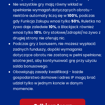
Nie wszystkie gry mają równy wkład w
spełnianie wymagań dotyczących obrotu -
niektóre automaty liczą się w
100%
, podczas
gdy Funkcja Zakupu wnosi tylko
50%
, Ruletka na
żywo daje zaledwie
10%
, a Blackjack również
wnosi tylko
10%
. Gry stołowe/zdrapki/na żywo z
drugiej strony nie oferują nic.
Podczas gry z bonusem, nie możesz wypłacić
żadnych funduszy, dopóki wymagania
dotyczące obrotu nie zostaną w pełni spełnione;
istotne jest, aby kontynuować grę przy użyciu
salda bonusowego.
Obowiązują zasady kwalifikacji - każde
gospodarstwo domowe i adres IP mogą brać
udział tylko w jednym koncie w danym
momencie.