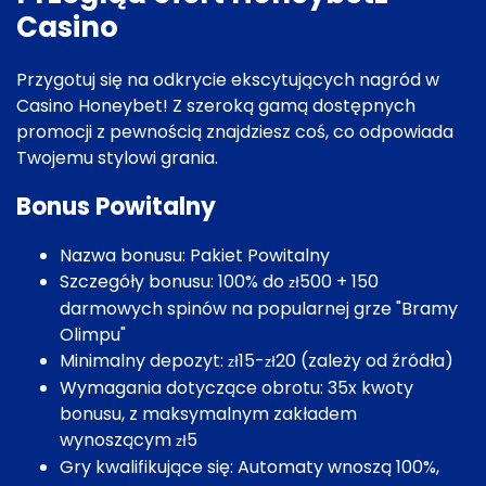
Casino
Przygotuj się na odkrycie ekscytujących nagród w
Casino Honeybet! Z szeroką gamą dostępnych
promocji z pewnością znajdziesz coś, co odpowiada
Twojemu stylowi grania.
Bonus Powitalny
Nazwa bonusu: Pakiet Powitalny
Szczegóły bonusu: 100% do
500 + 150
zł
darmowych spinów na popularnej grze "Bramy
Olimpu"
Minimalny depozyt:
15-
20 (zależy od źródła)
zł
zł
Wymagania dotyczące obrotu: 35x kwoty
bonusu, z maksymalnym zakładem
wynoszącym
5
zł
Gry kwalifikujące się: Automaty wnoszą 100%,