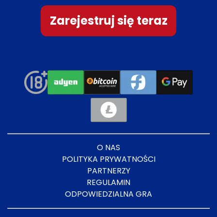
Zarejestruj się teraz
O NAS
POLITYKA PRYWATNOŚCI
PARTNERZY
REGULAMIN
ODPOWIEDZIALNA GRA