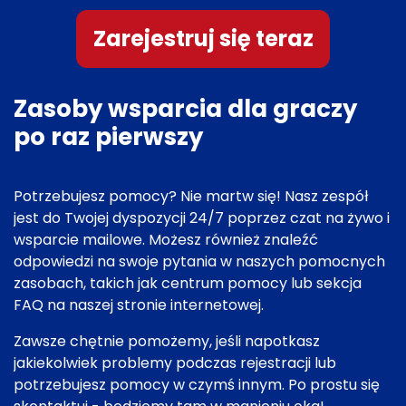
Zarejestruj się teraz
Zasoby wsparcia dla graczy
po raz pierwszy
Potrzebujesz pomocy? Nie martw się! Nasz zespół
jest do Twojej dyspozycji 24/7 poprzez czat na żywo i
wsparcie mailowe. Możesz również znaleźć
odpowiedzi na swoje pytania w naszych pomocnych
zasobach, takich jak centrum pomocy lub sekcja
FAQ na naszej stronie internetowej.
Zawsze chętnie pomożemy, jeśli napotkasz
jakiekolwiek problemy podczas rejestracji lub
potrzebujesz pomocy w czymś innym. Po prostu się