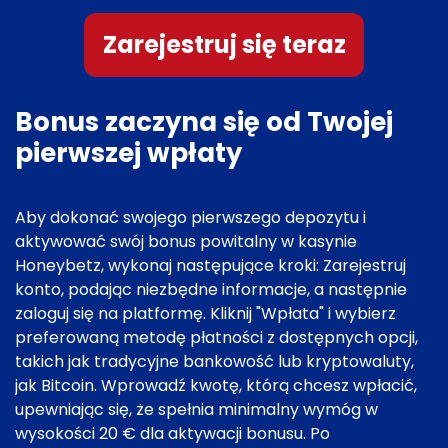
Zarejestruj się teraz
Bonus zaczyna się od Twojej
pierwszej wpłaty
Aby dokonać swojego pierwszego depozytu i
aktywować swój bonus powitalny w kasynie
Honeybetz, wykonaj następujące kroki: Zarejestruj
konto, podając niezbędne informacje, a następnie
zaloguj się na platformę. Kliknij "Wpłata" i wybierz
preferowaną metodę płatności z dostępnych opcji,
takich jak tradycyjne bankowość lub kryptowaluty,
jak Bitcoin. Wprowadź kwotę, którą chcesz wpłacić,
upewniając się, że spełnia minimalny wymóg w
wysokości 20 € dla aktywacji bonusu. Po