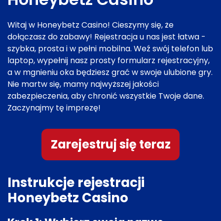
Witaj w Honeybetz Casino! Cieszymy się, że
dołączasz do zabawy! Rejestracja u nas jest łatwa -
szybka, prosta i w pełni mobilna. Weź swój telefon lub
laptop, wypełnij nasz prosty formularz rejestracyjny,
a w mgnieniu oka będziesz grać w swoje ulubione gry.
Nie martw się, mamy najwyższej jakości
zabezpieczenia, aby chronić wszystkie Twoje dane.
Zaczynajmy tę imprezę!
Zarejestruj się teraz
Instrukcje rejestracji
Honeybetz Casino