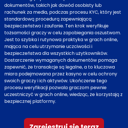
dokumentów, takich jak dowód osobisty lub
rachunek za media, podczas procesu KYC, który jest
standardową procedurą zapewniającą
bezpieczeństwo i zaufanie. Ten krok weryfikuje
tożsamości graczy w celu zapobiegania oszustwom.
Jest to szybka i rutynowa praktyka w grach online,
mająca na celu utrzymanie uczciwości i
bezpieczeństwa dla wszystkich użytkowników.
Dostarczenie wymaganych dokumentów pomaga
zapewnić, że transakcje są legalne, a to kluczowa
miara podejmowana przez kasyno w celu ochrony
swoich graczy i ich aktywów. Ukończenie tego
procesu weryfikacji pozwala graczom pewnie
uczestniczyć w grach online, wiedząc, że korzystają z
bezpiecznej platformy.
Zarejestruj się teraz