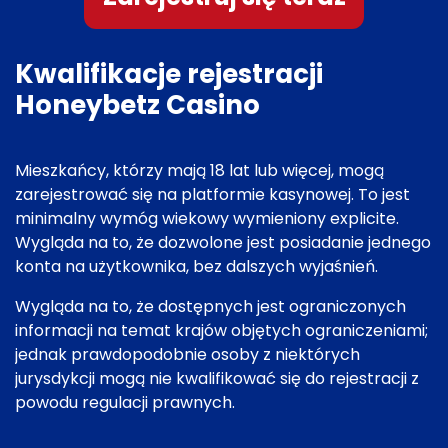
Kwalifikacje rejestracji
Honeybetz Casino
Mieszkańcy, którzy mają 18 lat lub więcej, mogą
zarejestrować się na platformie kasynowej. To jest
minimalny wymóg wiekowy wymieniony explicite.
Wygląda na to, że dozwolone jest posiadanie jednego
konta na użytkownika, bez dalszych wyjaśnień.
Wygląda na to, że dostępnych jest ograniczonych
informacji na temat krajów objętych ograniczeniami;
jednak prawdopodobnie osoby z niektórych
jurysdykcji mogą nie kwalifikować się do rejestracji z
powodu regulacji prawnych.