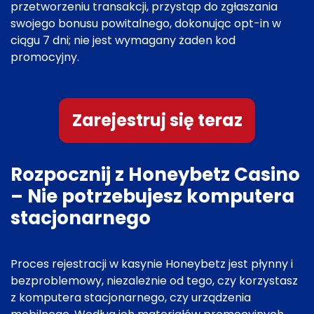
przetworzeniu transakcji, przystąp do zgłaszania
swojego bonusu powitalnego, dokonując opt-in w
ciągu 7 dni; nie jest wymagany żaden kod
promocyjny.
Zarejestruj się teraz
Rozpocznij z Honeybetz Casino
– Nie potrzebujesz komputera
stacjonarnego
Proces rejestracji w kasynie Honeybetz jest płynny i
bezproblemowy, niezależnie od tego, czy korzystasz
z komputera stacjonarnego, czy urządzenia