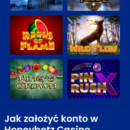
Jak założyć konto w
Honeybetz Casino