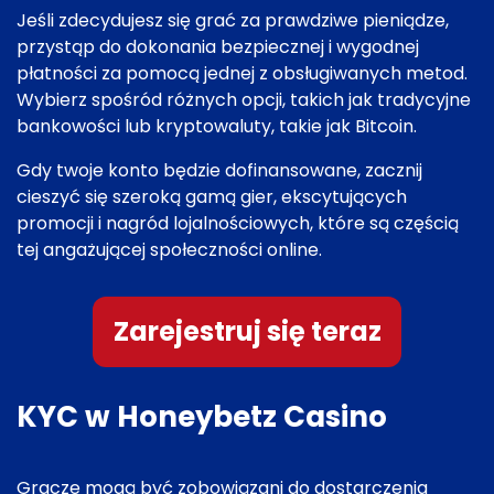
Jeśli zdecydujesz się grać za prawdziwe pieniądze,
przystąp do dokonania bezpiecznej i wygodnej
płatności za pomocą jednej z obsługiwanych metod.
Wybierz spośród różnych opcji, takich jak tradycyjne
bankowości lub kryptowaluty, takie jak Bitcoin.
Gdy twoje konto będzie dofinansowane, zacznij
cieszyć się szeroką gamą gier, ekscytujących
promocji i nagród lojalnościowych, które są częścią
tej angażującej społeczności online.
Zarejestruj się teraz
KYC w Honeybetz Casino
Gracze mogą być zobowiązani do dostarczenia