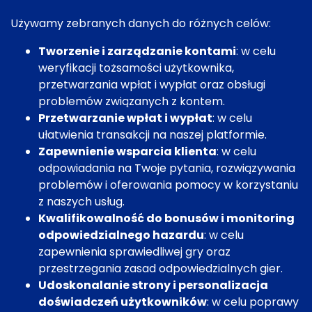
Używamy zebranych danych do różnych celów:
Tworzenie i zarządzanie kontami
: w celu
weryfikacji tożsamości użytkownika,
przetwarzania wpłat i wypłat oraz obsługi
problemów związanych z kontem.
Przetwarzanie wpłat i wypłat
: w celu
ułatwienia transakcji na naszej platformie.
Zapewnienie wsparcia klienta
: w celu
odpowiadania na Twoje pytania, rozwiązywania
problemów i oferowania pomocy w korzystaniu
z naszych usług.
Kwalifikowalność do bonusów i monitoring
odpowiedzialnego hazardu
: w celu
zapewnienia sprawiedliwej gry oraz
przestrzegania zasad odpowiedzialnych gier.
Udoskonalanie strony i personalizacja
doświadczeń użytkowników
: w celu poprawy