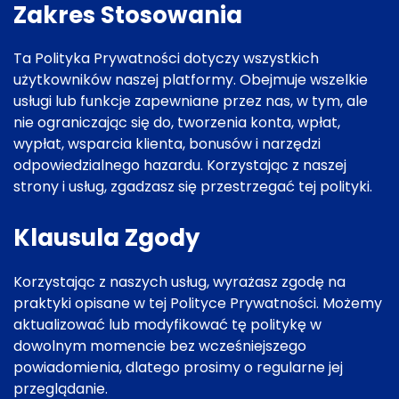
Zakres Stosowania
Ta Polityka Prywatności dotyczy wszystkich
użytkowników naszej platformy. Obejmuje wszelkie
usługi lub funkcje zapewniane przez nas, w tym, ale
nie ograniczając się do, tworzenia konta, wpłat,
wypłat, wsparcia klienta, bonusów i narzędzi
odpowiedzialnego hazardu. Korzystając z naszej
strony i usług, zgadzasz się przestrzegać tej polityki.
Klausula Zgody
Korzystając z naszych usług, wyrażasz zgodę na
praktyki opisane w tej Polityce Prywatności. Możemy
aktualizować lub modyfikować tę politykę w
dowolnym momencie bez wcześniejszego
powiadomienia, dlatego prosimy o regularne jej
przeglądanie.