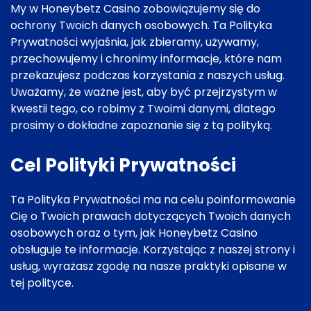
My w Honeybetz Casino zobowiązujemy się do
ochrony Twoich danych osobowych. Ta Polityka
Prywatności wyjaśnia, jak zbieramy, używamy,
przechowujemy i chronimy informacje, które nam
przekazujesz podczas korzystania z naszych usług.
Uważamy, że ważne jest, aby być przejrzystym w
kwestii tego, co robimy z Twoimi danymi, dlatego
prosimy o dokładne zapoznanie się z tą polityką.
Cel Polityki Prywatności
Ta Polityka Prywatności ma na celu poinformowanie
Cię o Twoich prawach dotyczących Twoich danych
osobowych oraz o tym, jak Honeybetz Casino
obsługuje te informacje. Korzystając z naszej strony i
usług, wyrażasz zgodę na nasze praktyki opisane w
tej polityce.