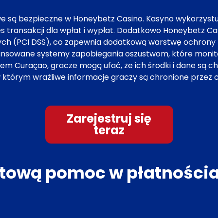
e są bezpieczne w Honeybetz Casino. Kasyno wykorzystu
s transakcji dla wpłat i wypłat. Dodatkowo Honeybetz 
zych (PCI DSS), co zapewnia dodatkową warstwę ochron
sowane systemy zapobiegania oszustwom, które monitor
 Curaçao, gracze mogą ufać, że ich środki i dane są chr
 którym wrażliwe informacje graczy są chronione przez c
Zarejestruj się
teraz
tową pomoc w płatnościac