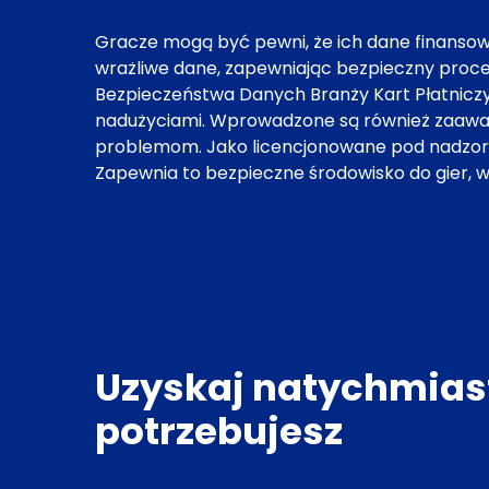
Gracze mogą być pewni, że ich dane finansow
wrażliwe dane, zapewniając bezpieczny proce
Bezpieczeństwa Danych Branży Kart Płatnic
nadużyciami. Wprowadzone są również zaawan
problemom. Jako licencjonowane pod nadzorem
Zapewnia to bezpieczne środowisko do gier, w
Uzyskaj natychmias
potrzebujesz