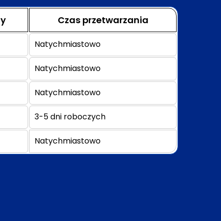
ty
Czas przetwarzania
Natychmiastowo
Natychmiastowo
Natychmiastowo
3-5 dni roboczych
Natychmiastowo