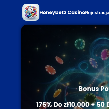
Honeybetz Casino
Rejestracj
Bonus Po
175% Do zł10,000 + 5