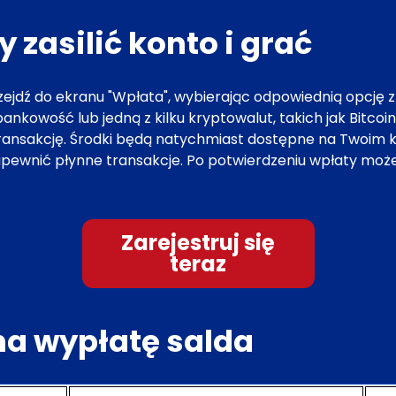
 zasilić konto i grać
ejdź do ekranu "Wpłata", wybierając odpowiednią opcję 
nkowość lub jedną z kilku kryptowalut, takich jak Bitco
nsakcję. Środki będą natychmiast dostępne na Twoim ko
apewnić płynne transakcje. Po potwierdzeniu wpłaty moż
Zarejestruj się
teraz
na wypłatę salda