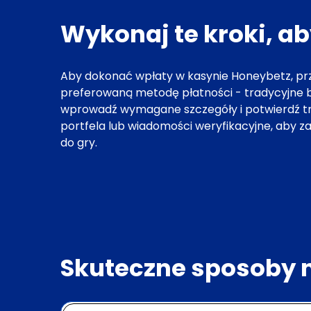
Wykonaj te kroki, aby
Aby dokonać wpłaty w kasynie Honeybetz, prz
preferowaną metodę płatności - tradycyjne ba
wprowadź wymagane szczegóły i potwierdź tra
portfela lub wiadomości weryfikacyjne, aby z
do gry.
Skuteczne sposoby 