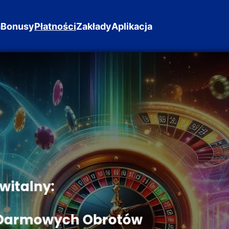
a
Bonusy
Płatności
Zakłady
Aplikacja
witalny:
0 Darmowych Obrotów